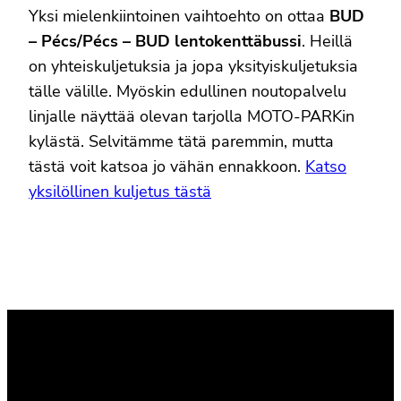
Yksi mielenkiintoinen vaihtoehto on ottaa
BUD
– Pécs/Pécs – BUD lentokenttäbussi
. Heillä
on yhteiskuljetuksia ja jopa yksityiskuljetuksia
tälle välille. Myöskin edullinen noutopalvelu
linjalle näyttää olevan tarjolla MOTO-PARKin
kylästä. Selvitämme tätä paremmin, mutta
tästä voit katsoa jo vähän ennakkoon.
Katso
yksilöllinen kuljetus tästä