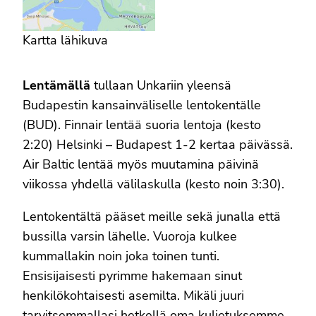
Kartta lähikuva
Lentämällä
tullaan Unkariin yleensä
Budapestin kansainväliselle lentokentälle
(BUD). Finnair lentää suoria lentoja (kesto
2:20) Helsinki – Budapest 1-2 kertaa päivässä.
Air Baltic lentää myös muutamina päivinä
viikossa yhdellä välilaskulla (kesto noin 3:30).
Lentokentältä pääset meille sekä junalla että
bussilla varsin lähelle. Vuoroja kulkee
kummallakin noin joka toinen tunti.
Ensisijaisesti pyrimme hakemaan sinut
henkilökohtaisesti asemilta. Mikäli juuri
tarvitsemmallasi hetkellä oma kuljetuksemme