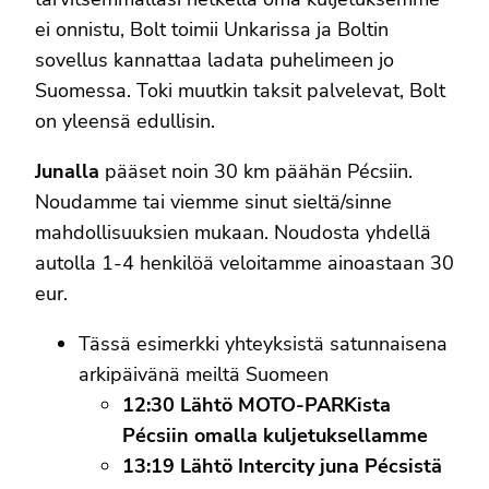
ei onnistu, Bolt toimii Unkarissa ja Boltin
sovellus kannattaa ladata puhelimeen jo
Suomessa. Toki muutkin taksit palvelevat, Bolt
on yleensä edullisin.
Junalla
pääset noin 30 km päähän Pécsiin.
Noudamme tai viemme sinut sieltä/sinne
mahdollisuuksien mukaan. Noudosta yhdellä
autolla 1-4 henkilöä veloitamme ainoastaan 30
eur.
Tässä esimerkki yhteyksistä satunnaisena
arkipäivänä meiltä Suomeen
12:30 Lähtö MOTO-PARKista
Pécsiin omalla kuljetuksellamme
13:19 Lähtö Intercity juna Pécsistä