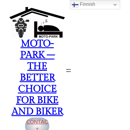
Finnish
Siirry
sisältöön
MOTO-
PARK –
THE
BETTER
CHOICE
FOR BIKE
AND BIKER
CONTAC
T