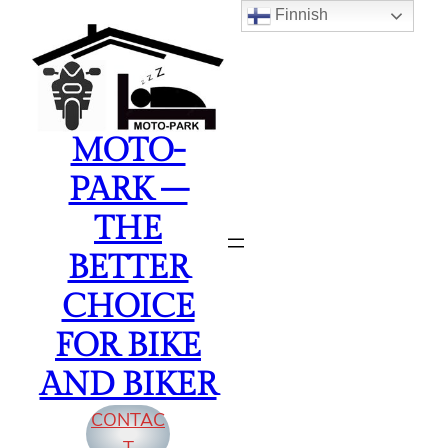
Finnish
Siirry
sisältöön
MOTO-
PARK –
THE
BETTER
CHOICE
FOR BIKE
AND BIKER
CONTAC
T